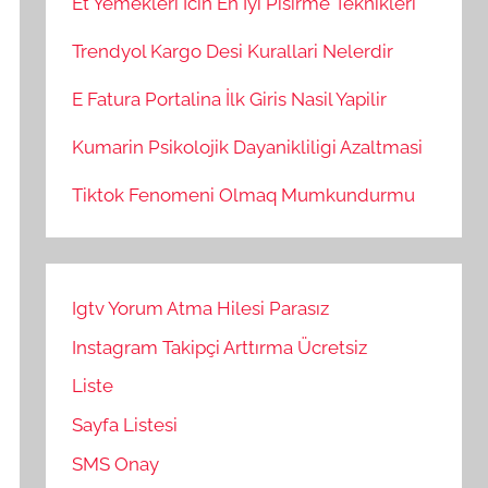
Et Yemekleri İcin En İyi Pisirme Teknikleri
Trendyol Kargo Desi Kurallari Nelerdir
E Fatura Portalina İlk Giris Nasil Yapilir
Kumarin Psikolojik Dayanikliligi Azaltmasi
Tiktok Fenomeni Olmaq Mumkundurmu
Igtv Yorum Atma Hilesi Parasız
Instagram Takipçi Arttırma Ücretsiz
Liste
Sayfa Listesi
SMS Onay