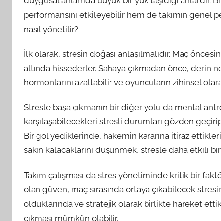
duygusal anlamda büyük bir yük taşıdığı anlardır. B
performansını etkileyebilir hem de takımın genel per
nasıl yönetilir?
İlk olarak, stresin doğası anlaşılmalıdır. Maç öncesi
altında hissederler. Sahaya çıkmadan önce, derin n
hormonlarını azaltabilir ve oyuncuların zihinsel olar
Stresle başa çıkmanın bir diğer yolu da mental ant
karşılaşabilecekleri stresli durumları gözden geçiri
Bir gol yediklerinde, hakemin kararına itiraz ettikler
sakin kalacaklarını düşünmek, stresle daha etkili bi
Takım çalışması da stres yönetiminde kritik bir faktö
olan güven, maç sırasında ortaya çıkabilecek stresin 
olduklarında ve stratejik olarak birlikte hareket etti
çıkması mümkün olabilir.