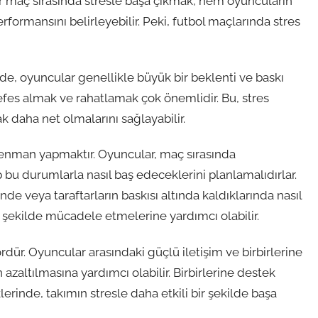
ir maç sırasında stresle başa çıkmak, hem oyuncuların
formansını belirleyebilir. Peki, futbol maçlarında stres
nde, oyuncular genellikle büyük bir beklenti ve baskı
efes almak ve rahatlamak çok önemlidir. Bu, stres
ak daha net olmalarını sağlayabilir.
renman yapmaktır. Oyuncular, maç sırasında
p bu durumlarla nasıl baş edeceklerini planlamalıdırlar.
inde veya taraftarların baskısı altında kaldıklarında nasıl
r şekilde mücadele etmelerine yardımcı olabilir.
rdür. Oyuncular arasındaki güçlü iletişim ve birbirlerine
azaltılmasına yardımcı olabilir. Birbirlerine destek
klerinde, takımın stresle daha etkili bir şekilde başa