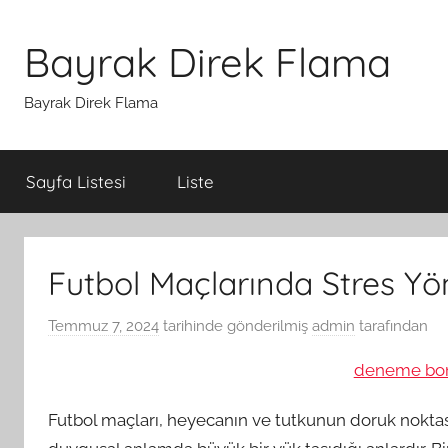
İçeriğe
atla
Bayrak Direk Flama
Bayrak Direk Flama
Sayfa Listesi
Liste
Futbol Maçlarında Stres Yö
Temmuz 7, 2024
tarihinde gönderilmiş
admin
tarafından
deneme bonu
Futbol maçları, heyecanın ve tutkunun doruk noktası