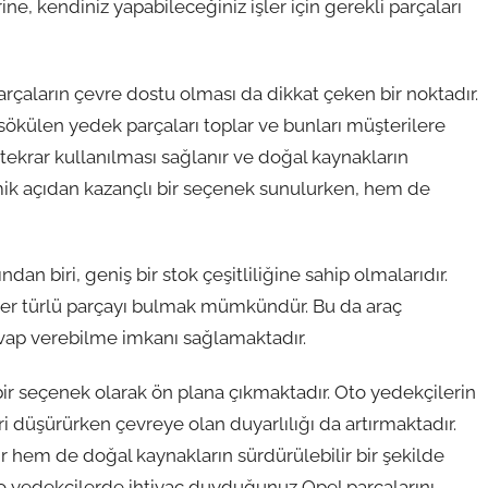
ne, kendiniz yapabileceğiniz işler için gerekli parçaları
rçaların çevre dostu olması da dikkat çeken bir noktadır.
 sökülen yedek parçaları toplar ve bunları müşterilere
tekrar kullanılması sağlanır ve doğal kaynakların
ik açıdan kazançlı bir seçenek sunulurken, hem de
an biri, geniş bir stok çeşitliliğine sahip olmalarıdır.
 her türlü parçayı bulmak mümkündür. Bu da araç
 cevap verebilme imkanı sağlamaktadır.
bir seçenek olarak ön plana çıkmaktadır. Oto yedekçilerin
 düşürürken çevreye olan duyarlılığı da artırmaktadır.
ir hem de doğal kaynakların sürdürülebilir bir şekilde
oto yedekçilerde ihtiyaç duyduğunuz Opel parçalarını