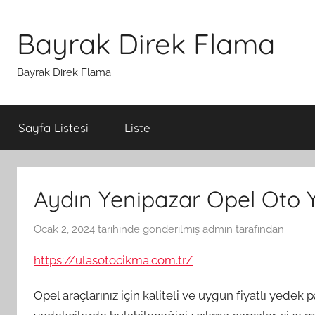
İçeriğe
atla
Bayrak Direk Flama
Bayrak Direk Flama
Sayfa Listesi
Liste
Aydın Yenipazar Opel Oto 
Ocak 2, 2024
tarihinde gönderilmiş
admin
tarafından
https://ulasotocikma.com.tr/
Opel araçlarınız için kaliteli ve uygun fiyatlı yedek