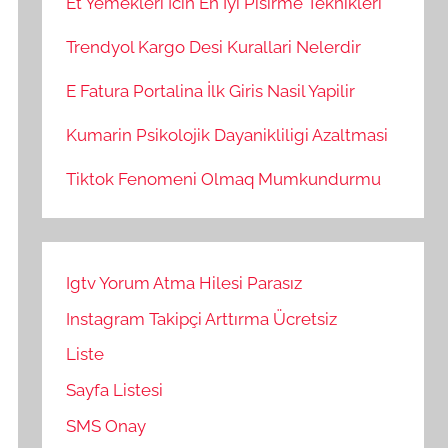
Et Yemekleri İcin En İyi Pisirme Teknikleri
Trendyol Kargo Desi Kurallari Nelerdir
E Fatura Portalina İlk Giris Nasil Yapilir
Kumarin Psikolojik Dayanikliligi Azaltmasi
Tiktok Fenomeni Olmaq Mumkundurmu
Igtv Yorum Atma Hilesi Parasız
Instagram Takipçi Arttırma Ücretsiz
Liste
Sayfa Listesi
SMS Onay