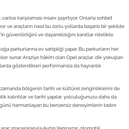
anlısı karşılaması insanı şaşırtıyor. Onlarla sohbet
r ve araçların nasıl bu zorlu yollarda başarılı bir şekilde
n güvenilirliğini ve dayanıklılığını kanıtlar nitelikte.
 doğa parkurlarına ev sahipliği yapar. Bu parkurların her
ler sunar. Araziye hâkim olan Opel araçlar, dik yokuşları
llarda gösterdikleri performansla da hayranlık
ı zamanda bölgenin tarihi ve kültürel zenginliklerini de
ik kalıntılar ve tarihi yapılar, yolculuğunuzu daha da
bugünü harmanlayan bu benzersiz deneyimlerin tadını
 araç maceralarıyla Aydın Yenipazar, otomobil