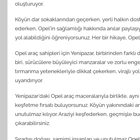
oluşturuyor.
Köyün dar sokaklarından geçerken, yerli halkın dost c
ederken, Opel'in sağlamlığı hakkında anılar paylaşıyo
yol alabildiğini öğreniyorsunuz. Her bir hikaye, Opel'i
Opel araç sahipleri için Yenipazar, birbirinden farklı
biri, sürücülere büyüleyici manzaralar ve zorlu engel
tırmanma yetenekleriyle dikkat çekerken, virajlı yo
uyandırıyor.
Yenipazar'daki Opel araç maceralarıyla birlikte, ayn
keşfetme fırsatı buluyorsunuz. Köyün yakınındaki ant
unutulmaz kılıyor. Araziyi keşfederken, geçmişle 
çıkarabilirsiniz.
Sıradışı doğası, samimi insanları ve unutulmaz Opel