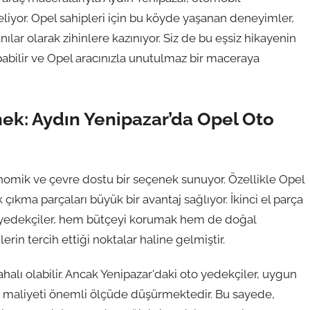
eliyor. Opel sahipleri için bu köyde yaşanan deneyimler,
ar olarak zihinlere kazınıyor. Siz de bu eşsiz hikayenin
pabilir ve Opel aracınızla unutulmaz bir maceraya
k: Aydın Yenipazar’da Opel Oto
konomik ve çevre dostu bir seçenek sunuyor. Özellikle Opel
çıkma parçaları büyük bir avantaj sağlıyor. İkinci el parça
to yedekçiler, hem bütçeyi korumak hem de doğal
rin tercih ettiği noktalar haline gelmiştir.
alı olabilir. Ancak Yenipazar'daki oto yedekçiler, uygun
 bu maliyeti önemli ölçüde düşürmektedir. Bu sayede,