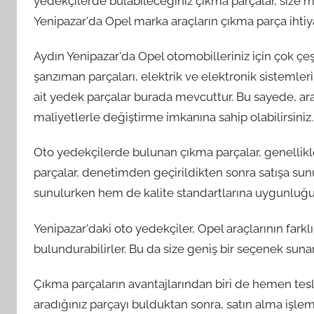
yedekçilerde bulabileceğiniz çıkma parçalar, size ma
Yenipazar'da Opel marka araçların çıkma parça ihtiy
Aydın Yenipazar'da Opel otomobilleriniz için çok çeşit
şanzıman parçaları, elektrik ve elektronik sistemlerin
ait yedek parçalar burada mevcuttur. Bu sayede, ara
maliyetlerle değiştirme imkanına sahip olabilirsiniz.
Oto yedekçilerde bulunan çıkma parçalar, genellikle 
parçalar, denetimden geçirildikten sonra satışa sun
sunulurken hem de kalite standartlarına uygunluğu 
Yenipazar'daki oto yedekçiler, Opel araçlarının fark
bulundurabilirler. Bu da size geniş bir seçenek suna
Çıkma parçaların avantajlarından biri de hemen tesl
aradığınız parçayı bulduktan sonra, satın alma işle