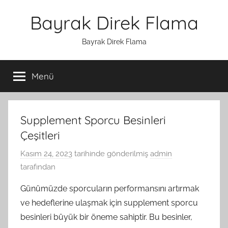
İçeriğe
Bayrak Direk Flama
atla
Bayrak Direk Flama
Menü
Supplement Sporcu Besinleri
Çeşitleri
Kasım 24, 2023
tarihinde gönderilmiş
admin
tarafından
Günümüzde sporcuların performansını artırmak
ve hedeflerine ulaşmak için supplement sporcu
besinleri büyük bir öneme sahiptir. Bu besinler,