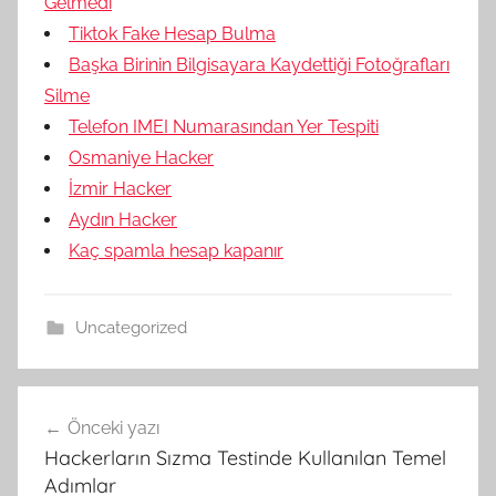
Gelmedi
Tiktok Fake Hesap Bulma
Başka Birinin Bilgisayara Kaydettiği Fotoğrafları
Silme
Telefon IMEI Numarasından Yer Tespiti
Osmaniye Hacker
İzmir Hacker
Aydın Hacker
Kaç spamla hesap kapanır
Uncategorized
Yazı
Önceki yazı
gezinmesi
Hackerların Sızma Testinde Kullanılan Temel
Adımlar