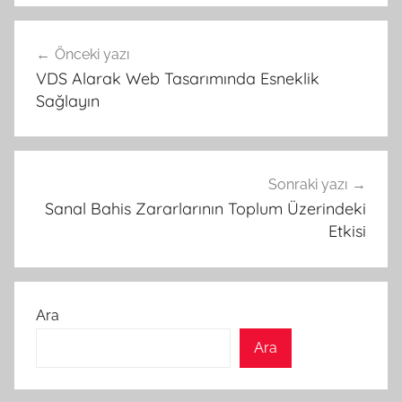
Yazı
Önceki yazı
gezinmesi
VDS Alarak Web Tasarımında Esneklik
Sağlayın
Sonraki yazı
Sanal Bahis Zararlarının Toplum Üzerindeki
Etkisi
Ara
Ara