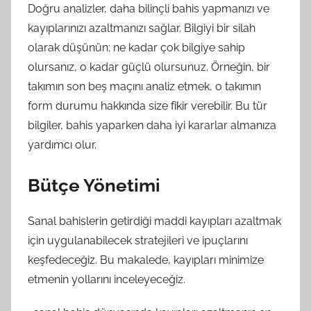
Doğru analizler, daha bilinçli bahis yapmanızı ve
kayıplarınızı azaltmanızı sağlar. Bilgiyi bir silah
olarak düşünün; ne kadar çok bilgiye sahip
olursanız, o kadar güçlü olursunuz. Örneğin, bir
takımın son beş maçını analiz etmek, o takımın
form durumu hakkında size fikir verebilir. Bu tür
bilgiler, bahis yaparken daha iyi kararlar almanıza
yardımcı olur.
Bütçe Yönetimi
Sanal bahislerin getirdiği maddi kayıpları azaltmak
için uygulanabilecek stratejileri ve ipuçlarını
keşfedeceğiz. Bu makalede, kayıpları minimize
etmenin yollarını inceleyeceğiz.