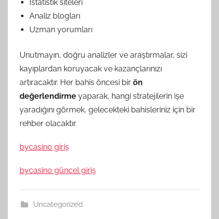
İstatistik siteleri
Analiz blogları
Uzman yorumları
Unutmayın, doğru analizler ve araştırmalar, sizi
kayıplardan koruyacak ve kazançlarınızı
artıracaktır. Her bahis öncesi bir
ön
değerlendirme
yaparak, hangi stratejilerin işe
yaradığını görmek, gelecekteki bahisleriniz için bir
rehber olacaktır.
bycasino giriş
bycasino güncel giriş
Uncategorized