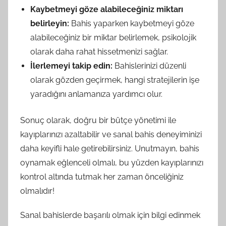
Kaybetmeyi göze alabileceğiniz miktarı
belirleyin:
Bahis yaparken kaybetmeyi göze
alabileceğiniz bir miktar belirlemek, psikolojik
olarak daha rahat hissetmenizi sağlar.
İlerlemeyi takip edin:
Bahislerinizi düzenli
olarak gözden geçirmek, hangi stratejilerin işe
yaradığını anlamanıza yardımcı olur.
Sonuç olarak, doğru bir bütçe yönetimi ile
kayıplarınızı azaltabilir ve sanal bahis deneyiminizi
daha keyifli hale getirebilirsiniz. Unutmayın, bahis
oynamak eğlenceli olmalı, bu yüzden kayıplarınızı
kontrol altında tutmak her zaman önceliğiniz
olmalıdır!
Sanal bahislerde başarılı olmak için bilgi edinmek