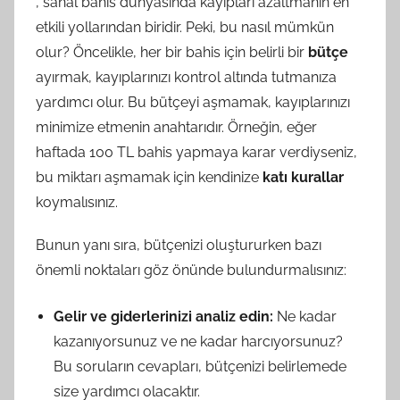
, sanal bahis dünyasında kayıpları azaltmanın en
etkili yollarından biridir. Peki, bu nasıl mümkün
olur? Öncelikle, her bir bahis için belirli bir
bütçe
ayırmak, kayıplarınızı kontrol altında tutmanıza
yardımcı olur. Bu bütçeyi aşmamak, kayıplarınızı
minimize etmenin anahtarıdır. Örneğin, eğer
haftada 100 TL bahis yapmaya karar verdiyseniz,
bu miktarı aşmamak için kendinize
katı kurallar
koymalısınız.
Bunun yanı sıra, bütçenizi oluştururken bazı
önemli noktaları göz önünde bulundurmalısınız:
Gelir ve giderlerinizi analiz edin:
Ne kadar
kazanıyorsunuz ve ne kadar harcıyorsunuz?
Bu soruların cevapları, bütçenizi belirlemede
size yardımcı olacaktır.