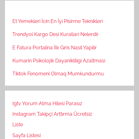
Et Yemekleri İcin En İyi Pisirme Teknikleri
Trendyol Kargo Desi Kurallari Nelerdir
E Fatura Portalina İlk Giris Nasil Yapilir
Kumarin Psikolojik Dayanikliligi Azaltmasi
Tiktok Fenomeni Olmaq Mumkundurmu
Igtv Yorum Atma Hilesi Parasız
Instagram Takipçi Arttırma Ücretsiz
Liste
Sayfa Listesi