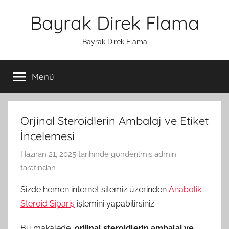
İçeriğe
Bayrak Direk Flama
atla
Bayrak Direk Flama
Menü
Orjinal Steroidlerin Ambalaj ve Etiket
İncelemesi
Haziran 21, 2025
tarihinde gönderilmiş
admin
tarafından
Sizde hemen internet sitemiz üzerinden
Anabolik
Steroid Sipariş
işlemini yapabilirsiniz.
Bu makalede,
orijinal steroidlerin ambalaj ve