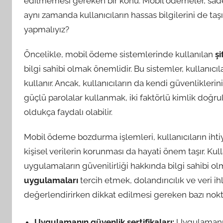
edilmemesi gereken bir konu. Mobil ödemeler, sadec
aynı zamanda kullanıcıların hassas bilgilerini de taş
yapmalıyız?
Öncelikle, mobil ödeme sistemlerinde kullanılan
şi
bilgi sahibi olmak önemlidir. Bu sistemler, kullanıcıl
kullanır. Ancak, kullanıcıların da kendi güvenlikleri
güçlü parolalar kullanmak, iki faktörlü kimlik doğ
oldukça faydalı olabilir.
Mobil ödeme bozdurma işlemleri, kullanıcıların ihti
kişisel verilerin korunması da hayati önem taşır. Kul
uygulamaların güvenilirliği hakkında bilgi sahibi 
uygulamaları
tercih etmek, dolandırıcılık ve veri ih
değerlendirirken dikkat edilmesi gereken bazı nokt
Uygulamanın güvenlik sertifikaları:
Uygulamanın 