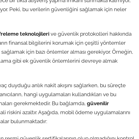
e bir tıkla alışveriş yapma imkanı sunmakla kalmıyor,
ıyor. Peki, bu verilerin güvenliğini sağlamak için neler
freleme teknolojileri
ve güvenlik protokolleri hakkında
arın finansal bilgilerini korumak için çeşitli yöntemler
ni sağlamak için bazı önlemler alması gerekiyor. Örneğin,
rulama gibi ek güvenlik önlemlerini devreye almak
yaç duyduğu anlık nakit akışını sağlarken, bu süreçte
lanıcıların, hangi uygulamaları kullandıkları ve bu
olmaları gerekmektedir. Bu bağlamda,
güvenilir
lali riskini azaltır. Aşağıda, mobil ödeme uygulamalarını
alar bulunmaktadır:
resmi güvenlik sertifikalarının olup olmadığını kontrol