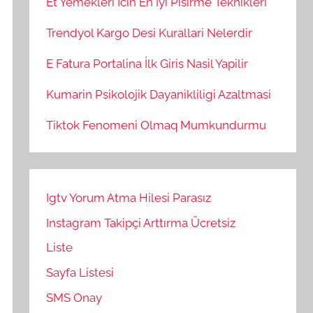
Et Yemekleri İcin En İyi Pisirme Teknikleri
Trendyol Kargo Desi Kurallari Nelerdir
E Fatura Portalina İlk Giris Nasil Yapilir
Kumarin Psikolojik Dayanikliligi Azaltmasi
Tiktok Fenomeni Olmaq Mumkundurmu
Igtv Yorum Atma Hilesi Parasız
Instagram Takipçi Arttırma Ücretsiz
Liste
Sayfa Listesi
SMS Onay