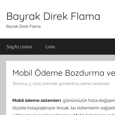
İçeriğe
atla
Bayrak Direk Flama
Bayrak Direk Flama
Sayfa Listesi
Liste
Mobil Ödeme Bozdurma ve K
Temmuz 3, 2025
tarihinde gönderilmiş
admin
tarafından
Mobil ödeme sistemleri
, günümüzün hızla değişen 
ölçüde kolaylaştırıyor. Ancak, bu sistemlerin sağladığ