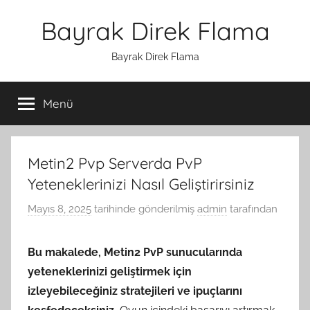
İçeriğe
Bayrak Direk Flama
atla
Bayrak Direk Flama
Menü
Metin2 Pvp Serverda PvP
Yeteneklerinizi Nasıl Geliştirirsiniz
Mayıs 8, 2025
tarihinde gönderilmiş
admin
tarafından
Bu makalede, Metin2 PvP sunucularında
yeteneklerinizi geliştirmek için
izleyebileceğiniz stratejileri ve ipuçlarını