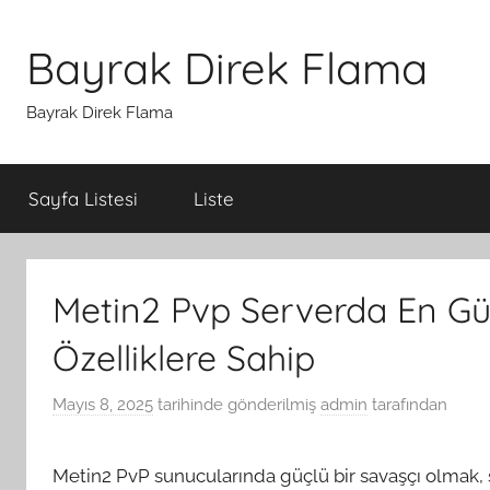
İçeriğe
atla
Bayrak Direk Flama
Bayrak Direk Flama
Sayfa Listesi
Liste
Metin2 Pvp Serverda En Gü
Özelliklere Sahip
Mayıs 8, 2025
tarihinde gönderilmiş
admin
tarafından
Metin2 PvP sunucularında güçlü bir savaşçı olmak, 