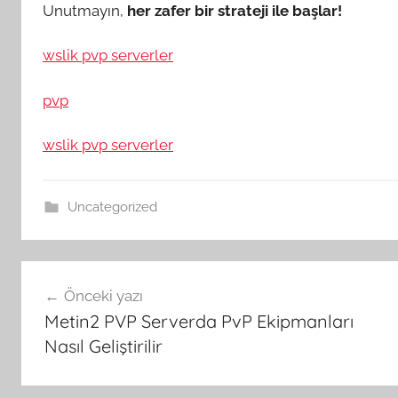
Unutmayın,
her zafer bir strateji ile başlar!
wslik pvp serverler
pvp
wslik pvp serverler
Uncategorized
Yazı
Önceki yazı
gezinmesi
Metin2 PVP Serverda PvP Ekipmanları
Nasıl Geliştirilir