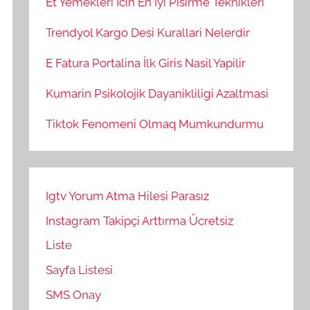
Et Yemekleri İcin En İyi Pisirme Teknikleri
Trendyol Kargo Desi Kurallari Nelerdir
E Fatura Portalina İlk Giris Nasil Yapilir
Kumarin Psikolojik Dayanikliligi Azaltmasi
Tiktok Fenomeni Olmaq Mumkundurmu
Igtv Yorum Atma Hilesi Parasız
Instagram Takipçi Arttırma Ücretsiz
Liste
Sayfa Listesi
SMS Onay