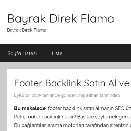
İçeriğe
atla
Bayrak Direk Flama
Bayrak Direk Flama
Sayfa Listesi
Liste
Footer Backlink Satın Al v
Eylül 10, 2025
tarihinde gönderilmiş
admin
tarafından
Bu makalede
, footer backlink satın almanın SEO üz
Peki, footer backlink nedir? Basitçe söylemek gerekir
Bu bağlantılar, arama motorları tarafından sitenizin ot