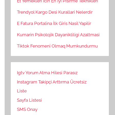
Et Yemekleri İcin En İyi Pisirme Teknikleri
Trendyol Kargo Desi Kurallari Nelerdir
E Fatura Portalina İlk Giris Nasil Yapilir
Kumarin Psikolojik Dayanikliligi Azaltmasi
Tiktok Fenomeni Olmaq Mumkundurmu
Igtv Yorum Atma Hilesi Parasız
Instagram Takipçi Arttırma Ücretsiz
Liste
Sayfa Listesi
SMS Onay