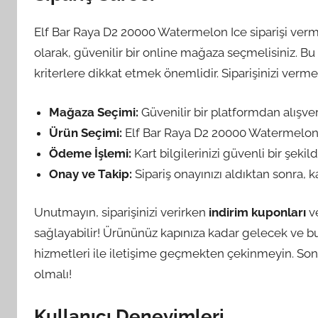
Elf Bar Raya D2 20000 Watermelon Ice siparişi vermek
olarak, güvenilir bir online mağaza seçmelisiniz. B
kriterlere dikkat etmek önemlidir. Siparişinizi vermek 
Mağaza Seçimi:
Güvenilir bir platformdan alışver
Ürün Seçimi:
Elf Bar Raya D2 20000 Watermelon 
Ödeme İşlemi:
Kart bilgilerinizi güvenli bir şek
Onay ve Takip:
Sipariş onayınızı aldıktan sonra, ka
Unutmayın, siparişinizi verirken
indirim kuponları
v
sağlayabilir! Ürününüz kapınıza kadar gelecek ve bu 
hizmetleri ile iletişime geçmekten çekinmeyin. Sonuç
olmalı!
Kullanıcı Deneyimleri