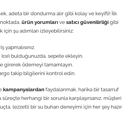
, adeta bir dondurma alır gibi kolay ve keyifli! İlk
u noktada,
ürün yorumları
ve
satıcı güvenilirliği
gibi
için şu adımları izleyebilirsiniz:
iş yapmalısınız.
Ice’ı bulduğunuzda, sepete ekleyin.
ilde girerek ödemeyi tamamlayın.
rgo takip bilgilerini kontrol edin.
e
kampanyalardan
faydalanmak, harika bir tasarruf
süreçte herhangi bir sorunla karşılaşırsanız, müşteri
ta, lezzetli bir su buharı deneyimi için her şey hazır