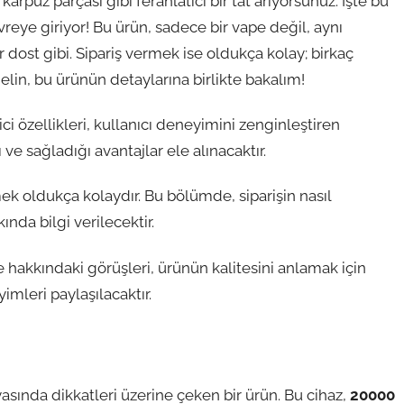
 karpuz parçası gibi ferahlatıcı bir tat arıyorsunuz. İşte bu
eye giriyor! Bu ürün, sadece bir vape değil, aynı
 dost gibi. Sipariş vermek ise oldukça kolay; birkaç
gelin, bu ürünün detaylarına birlikte bakalım!
i özellikleri, kullanıcı deneyimini zenginleştiren
ve sağladığı avantajlar ele alınacaktır.
k oldukça kolaydır. Bu bölümde, siparişin nasıl
nda bilgi verilecektir.
 hakkındaki görüşleri, ürünün kalitesini anlamak için
mleri paylaşılacaktır.
asında dikkatleri üzerine çeken bir ürün. Bu cihaz,
20000