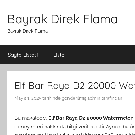
İçeriğe
atla
Bayrak Direk Flama
Bayrak Direk Flama
Sayfa Listesi
Liste
Elf Bar Raya D2 20000 Wat
Mayıs 1, 2025
tarihinde gönderilmiş
admin
tarafından
Bu makalede,
Elf Bar Raya D2 20000 Watermelon 
deneyimleri hakkında bilgi verilecektir. Ayrıca, bu 