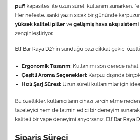
puff
kapasitesi ile uzun süreli kullanım sunarken, fe
Her nefeste, sanki yazın sıcak bir gününde karpuzun 
yüksek kaliteli piller
ve
gelişmiş hava akışı sistemi
zenginleştiriyor.
Elf Bar Raya D2’nin sunduğu bazı dikkat çekici özelli
Ergonomik Tasarım:
Kullanımı son derece rahat v
Çeşitli Aroma Seçenekleri:
Karpuz dışında birçok
Hızlı Şarj Süresi:
Uzun süreli kullanımlar için idea
Bu özellikler, kullanıcıların cihazı tercih etme ned
tazeleyici hem de tatmin edici bir deneyim sunarak, h
kaliteli bir vape deneyimi arıyorsanız, Elf Bar Ray
Sipariş Süreci