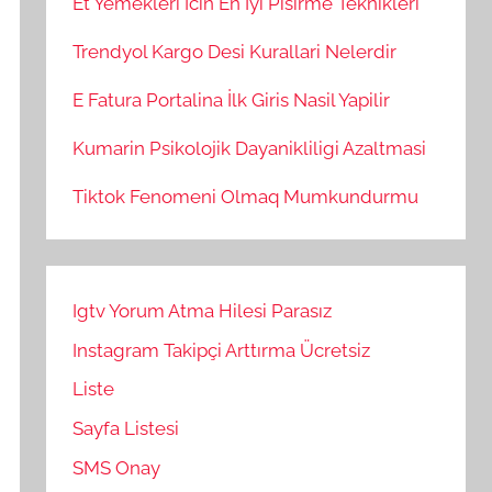
Et Yemekleri İcin En İyi Pisirme Teknikleri
Trendyol Kargo Desi Kurallari Nelerdir
E Fatura Portalina İlk Giris Nasil Yapilir
Kumarin Psikolojik Dayanikliligi Azaltmasi
Tiktok Fenomeni Olmaq Mumkundurmu
Igtv Yorum Atma Hilesi Parasız
Instagram Takipçi Arttırma Ücretsiz
Liste
Sayfa Listesi
SMS Onay