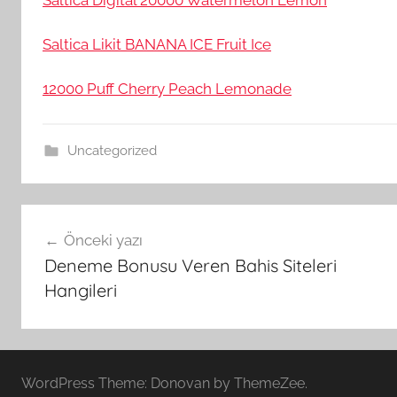
Saltica Likit BANANA ICE Fruit Ice
12000 Puff Cherry Peach Lemonade
Uncategorized
Yazı
Önceki yazı
gezinmesi
Deneme Bonusu Veren Bahis Siteleri
Hangileri
WordPress Theme: Donovan by ThemeZee.