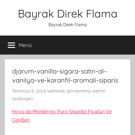
İçeriğe
Bayrak Direk Flama
atla
Bayrak Direk Flama
Menü
djarum-vanilla-sigara-satin-al–
vanilya-ve-karanfil-aromali-siparis
Temmuz 6, 2025
tarihinde gönderilmiş
admin
tarafından
Hoyo de Monterrey Puro Sigarillo Fiyatları Ve
Çeşitleri