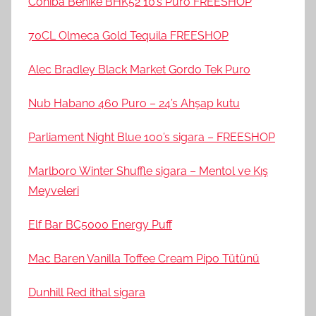
Cohiba Behike BHK52 10’s Puro FREESHOP
70CL Olmeca Gold Tequila FREESHOP
Alec Bradley Black Market Gordo Tek Puro
Nub Habano 460 Puro – 24’s Ahşap kutu
Parliament Night Blue 100’s sigara – FREESHOP
Marlboro Winter Shuffle sigara – Mentol ve Kış
Meyveleri
Elf Bar BC5000 Energy Puff
Mac Baren Vanilla Toffee Cream Pipo Tütünü
Dunhill Red ithal sigara