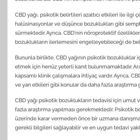
CBD yağı, psikotik belirtileri azaltıcı etkileri ile il
halüsinasyonlar ve düşünce bozuklukları gibi sempt
sürmektedir. Ayrıca, CBD'nin nöroprotektif özellikle
bozuklukların ilerlemesini engelleyebileceği de beli
Bununla birlikte, CBD yağının psikotik bozukluklar 
etmek için henüz yeterli kanıt bulunmamaktadır. A
kapsamlı klinik çalışmalara ihtiyaç vardır. Ayrıca, CB
ve yan etkileri gibi konular da daha fazla araştırma g
CBD yağı psikotik bozuklukların tedavisi için umut ve
fazla araştırma yapılması gerekmektedir. Psikotik bo
üzerinde karar vermeden önce bir uzmana danışmalıdı
gerekli bilgileri sağlayabilir ve en uygun tedavi yakla