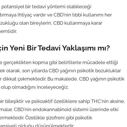
 potansiyel bir tedavi yöntemi olabileceği
rmaya ihtiyaç vardır ve CBD'nin tıbbi kullanımı her
ozukluğu olan bireylerin, CBD kullanmaya karar
emlidir.
çin Yeni Bir Tedavi Yaklaşımı mı?
ve gerçeklikten kopma gibi belirtilerle mücadele ettiği
 ek olarak, son yıllarda CBD yağının psikotik bozukluklar
ar dikkat çekmektedir. Bu makalede, CBD yağının psikotik
ı olup olmadığını inceleyeceğiz.
r bileşiktir ve psikoaktif özelliklere sahip THC'nin aksine,
ışmalar, CBD'nin endokannabinoid sistemi üzerinde etki
rmektedir. Özellikle şizofreni gibi psikotik
ansiyeli olduğu düşünülmektedir.