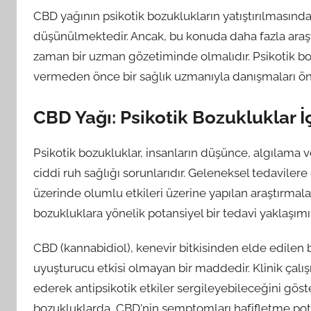
CBD yağının psikotik bozuklukların yatıştırılmasında
düşünülmektedir. Ancak, bu konuda daha fazla araştı
zaman bir uzman gözetiminde olmalıdır. Psikotik b
vermeden önce bir sağlık uzmanıyla danışmaları ön
CBD Yağı: Psikotik Bozukluklar İ
Psikotik bozukluklar, insanların düşünce, algılama 
ciddi ruh sağlığı sorunlarıdır. Geleneksel tedavilere
üzerinde olumlu etkileri üzerine yapılan araştırmal
bozukluklara yönelik potansiyel bir tedavi yaklaşım
CBD (kannabidiol), kenevir bitkisinden elde edilen bi
uyuşturucu etkisi olmayan bir maddedir. Klinik çal
ederek antipsikotik etkiler sergileyebileceğini göste
bozukluklarda, CBD'nin semptomları hafifletme pot