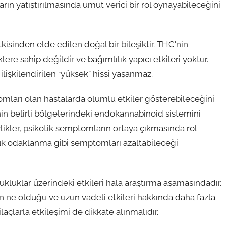
rın yatıştırılmasında umut verici bir rol oynayabileceğini
kisinden elde edilen doğal bir bileşiktir. THC'nin
ere sahip değildir ve bağımlılık yapıcı etkileri yoktur.
ilişkilendirilen “yüksek” hissi yaşanmaz.
omları olan hastalarda olumlu etkiler gösterebileceğini
nin belirli bölgelerindeki endokannabinoid sistemini
likler, psikotik semptomların ortaya çıkmasında rol
üşük odaklanma gibi semptomları azaltabileceği
ukluklar üzerindeki etkileri hala araştırma aşamasındadır.
nın ne olduğu ve uzun vadeli etkileri hakkında daha fazla
laçlarla etkileşimi de dikkate alınmalıdır.