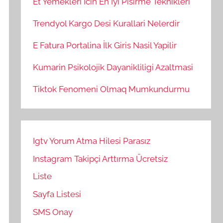
Et Yemekleri İcin En İyi Pisirme Teknikleri
Trendyol Kargo Desi Kurallari Nelerdir
E Fatura Portalina İlk Giris Nasil Yapilir
Kumarin Psikolojik Dayanikliligi Azaltmasi
Tiktok Fenomeni Olmaq Mumkundurmu
Igtv Yorum Atma Hilesi Parasız
Instagram Takipçi Arttırma Ücretsiz
Liste
Sayfa Listesi
SMS Onay