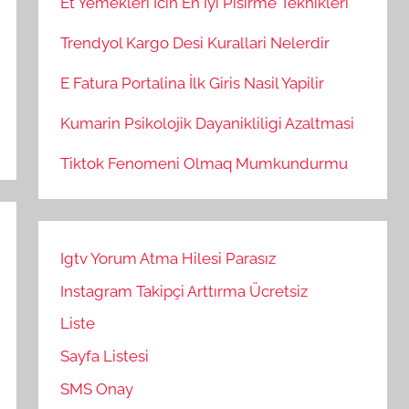
Et Yemekleri İcin En İyi Pisirme Teknikleri
Trendyol Kargo Desi Kurallari Nelerdir
E Fatura Portalina İlk Giris Nasil Yapilir
Kumarin Psikolojik Dayanikliligi Azaltmasi
Tiktok Fenomeni Olmaq Mumkundurmu
Igtv Yorum Atma Hilesi Parasız
Instagram Takipçi Arttırma Ücretsiz
Liste
Sayfa Listesi
SMS Onay