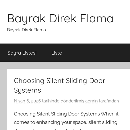
İçeriğe
atla
Bayrak Direk Flama
Bayrak Direk Flama
Sayfa Listesi
Liste
Choosing Silent Sliding Door
Systems
Nisan 6, 2026
tarihinde gönderilmiş
admin
tarafından
Choosing Silent Sliding Door Systems When it
comes to enhancing your space, silent sliding