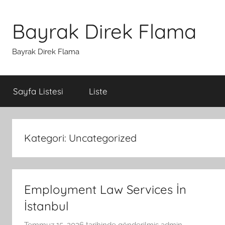
İçeriğe
atla
Bayrak Direk Flama
Bayrak Direk Flama
Sayfa Listesi
Liste
Kategori:
Uncategorized
Employment Law Services İn
İstanbul
Temmuz 15, 2026
tarihinde gönderilmiş
admin