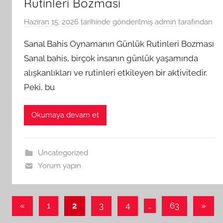
Rutinleri Bozmasi
Haziran 15, 2026
tarihinde gönderilmiş
admin
tarafından
Sanal Bahis Oynamanın Günlük Rutinleri Bozması
Sanal bahis, birçok insanın günlük yaşamında
alışkanlıkları ve rutinleri etkileyen bir aktivitedir.
Peki, bu
Okumaya devam et
Uncategorized
Yorum yapın
Yazı
Önceki
Sonra
«
1
2
3
4
…
63
»
yazılar
yazıla
sayfalaması