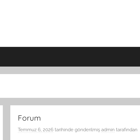
Forum
Temmuz 6, 2026
tarihinde gönderilmiş
admin
tarafından