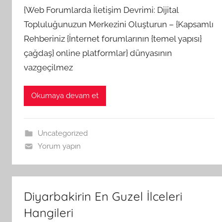
{Web Forumlarda İletişim Devrimi: Dijital
Topluluğunuzun Merkezini Oluşturun – {Kapsamlı
Rehberiniz {İnternet forumlarının {temel yapısı}
çağdaş} online platformlar} dünyasının
vazgeçilmez
Okumaya devam et
Uncategorized
Yorum yapın
Diyarbakirin En Guzel İlceleri
Hangileri