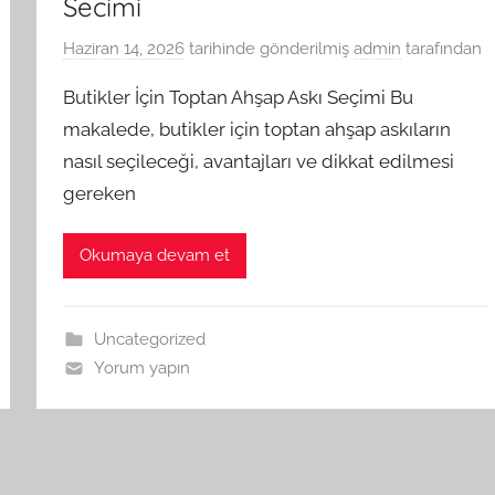
Secimi
Haziran 14, 2026
tarihinde gönderilmiş
admin
tarafından
Butikler İçin Toptan Ahşap Askı Seçimi Bu
makalede, butikler için toptan ahşap askıların
nasıl seçileceği, avantajları ve dikkat edilmesi
gereken
Okumaya devam et
Uncategorized
Yorum yapın
ki
r